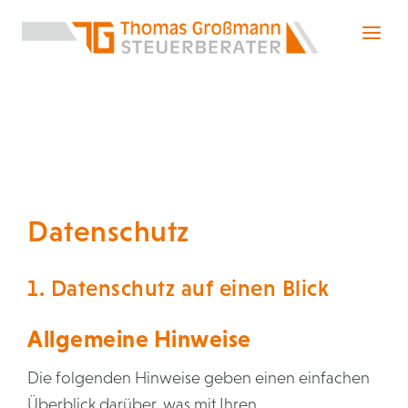
Home
Leistungen
Unsere Kanzlei
Jobs
Kontakt
Datenschutz
1. Datenschutz auf einen Blick
Allgemeine Hinweise
Die folgenden Hinweise geben einen einfachen
Überblick darüber, was mit Ihren